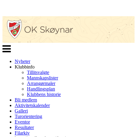
Veksle
navigasjon
Nyheter
Klubbinfo
Tillitsvalgte
Mannskapslister
Arrangørmaler
Handlingsplan
Klubbens historie
Bli medlem
Aktivitetskalender
Galleri
Turorientering
Eventor
Resultater
Filarkiv