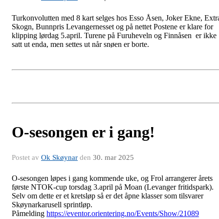
Turkonvolutten med 8 kart selges hos Esso Åsen, Joker Ekne, Extr
Skogn, Bunnpris Levangernesset og på nettet Postene er klare for
klipping lørdag 5.april. Turene på Furuheveln og Finnåsen er ikke
satt ut enda, men settes ut når snøen er borte.
O-sesongen er i gang!
Postet av
Ok Skøynar
den
30. mar 2025
O-sesongen løpes i gang kommende uke, og Frol arrangerer årets
første NTOK-cup torsdag 3.april på Moan (Levanger fritidspark).
Selv om dette er et kretsløp så er det åpne klasser som tilsvarer
Skøynarkarusell sprintløp.
Påmelding
https://eventor.orientering.no/Events/Show/21089