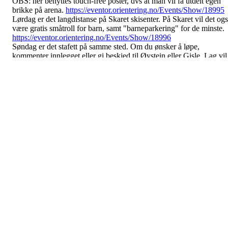
OBS: her benyttes touch-free poster, dvs at man vil få utdelt egen
brikke på arena.
https://eventor.orientering.no/Events/Show/18995
Lørdag er det langdistanse på Skaret skisenter. På Skaret vil det og
være gratis småtroll for barn, samt "barneparkering" for de minste.
https://eventor.orientering.no/Events/Show/18996
Søndag er det stafett på samme sted. Om du ønsker å løpe,
kommenter innlegget eller gi beskjed til Øystein eller Gisle. Lag vil
bli satt opp etter slik at alle som ønsker får løpe.
https://eventor.orientering.no/Events/Show/20279
Et alternativt tilbud til stafett er å delta på åpne klasser eller "Reser-
løpet". Dette er individuelle løp. Reserløpet er 12-14 km med relati
enkel orientering. Her er det også fellesstart!
https://eventor.orientering.no/Events/Show/20296
https://eventor.orientering.no/Events/Show/18997
For barn mellom 8 og 12 år er det en egen lagkonkurranse . Hvert
lag skal ha 3–5 deltakere. Hver deltaker får før start utlevert et kart
med et antall poster, der postene har ulik poengverdi. Hvert lag skal
løpet av 60 minutter samle så mange poeng som mulig. For hvert
minutt laget går over tiden, gis minuspoeng. Noen av postene/
strekkene har oppgaver som gir ekstra poeng. Laget skal løpe samle
over mål. Med andre ord veldig moro!
Innbydelse til alle løp ligger her:
https://eventor.orientering.no/.../Event/41941/1/Innbydelse
Løypelengder vil komme ut i PM etterhvert.
Påmelding for individuelle løp gjøres i eventor. Om du trenger hjel