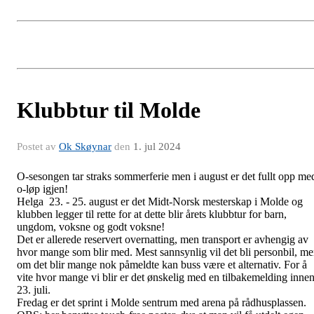
Klubbtur til Molde
Postet av
Ok Skøynar
den
1. jul 2024
O-sesongen tar straks sommerferie men i august er det fullt opp me
o-løp igjen!
Helga 23. - 25. august er det Midt-Norsk mesterskap i Molde og
klubben legger til rette for at dette blir årets klubbtur for barn,
ungdom, voksne og godt voksne!
Det er allerede reservert overnatting, men transport er avhengig av
hvor mange som blir med. Mest sannsynlig vil det bli personbil, m
om det blir mange nok påmeldte kan buss være et alternativ. For å
vite hvor mange vi blir er det ønskelig med en tilbakemelding inne
23. juli.
Fredag er det sprint i Molde sentrum med arena på rådhusplassen.