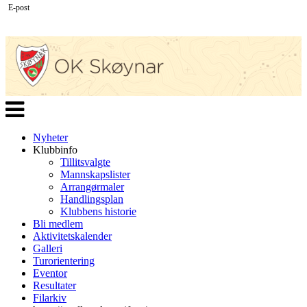
E-post
Veksle
navigasjon
Nyheter
Klubbinfo
Tillitsvalgte
Mannskapslister
Arrangørmaler
Handlingsplan
Klubbens historie
Bli medlem
Aktivitetskalender
Galleri
Turorientering
Eventor
Resultater
Filarkiv