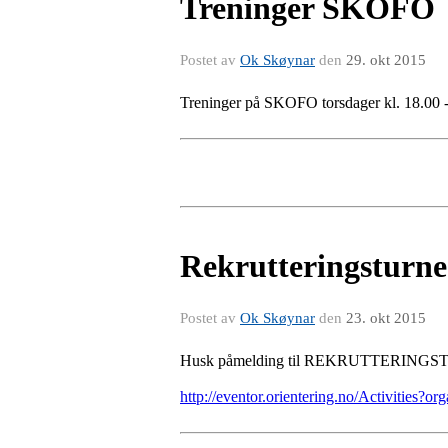
Treninger SKOFO
Postet av
Ok Skøynar
den
29. okt 2015
Treninger på SKOFO torsdager kl. 18.00 
Rekrutteringsturne
Postet av
Ok Skøynar
den
23. okt 2015
Husk påmelding til REKRUTTERINGSTURN
http://eventor.orientering.no/Activities?or