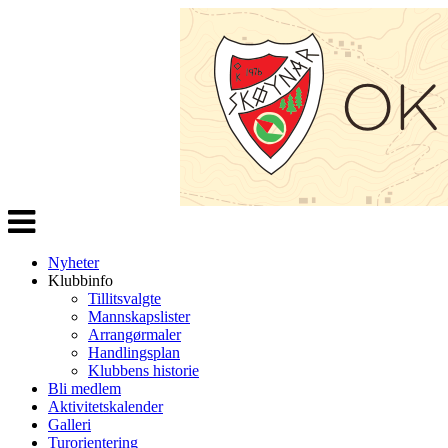
Veksle
navigasjon
Nyheter
Klubbinfo
Tillitsvalgte
Mannskapslister
Arrangørmaler
Handlingsplan
Klubbens historie
Bli medlem
Aktivitetskalender
Galleri
Turorientering