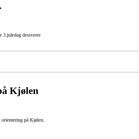
.
se 3.juledag dessverre
 på Kjølen
t orientering på Kjølen.