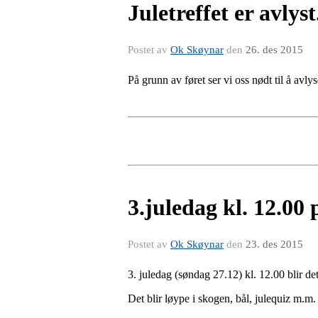
Juletreffet er avlyst
Postet av
Ok Skøynar
den
26. des 2015
På grunn av føret ser vi oss nødt til å avly
3.juledag kl. 12.00
Postet av
Ok Skøynar
den
23. des 2015
3. juledag (søndag 27.12) kl. 12.00 blir de
Det blir løype i skogen, bål, julequiz m.m.