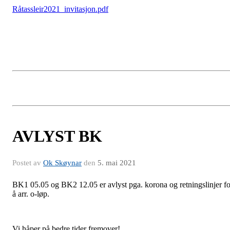
Råtassleir2021_invitasjon.pdf
AVLYST BK
Postet av
Ok Skøynar
den
5. mai 2021
BK1 05.05 og BK2 12.05 er avlyst pga. korona og retningslinjer fo
å arr. o-løp.
Vi håper på bedre tider fremover!