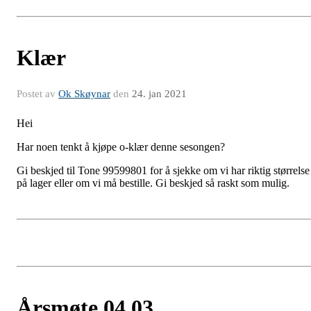
Klær
Postet av
Ok Skøynar
den
24. jan 2021
Hei
Har noen tenkt å kjøpe o-klær denne sesongen?
Gi beskjed til Tone 99599801 for å sjekke om vi har riktig størrelse
på lager eller om vi må bestille. Gi beskjed så raskt som mulig.
Årsmøte 04.03