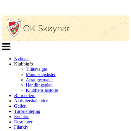
Veksle
navigasjon
Nyheter
Klubbinfo
Tillitsvalgte
Mannskapslister
Arrangørmaler
Handlingsplan
Klubbens historie
Bli medlem
Aktivitetskalender
Galleri
Turorientering
Eventor
Resultater
Filarkiv