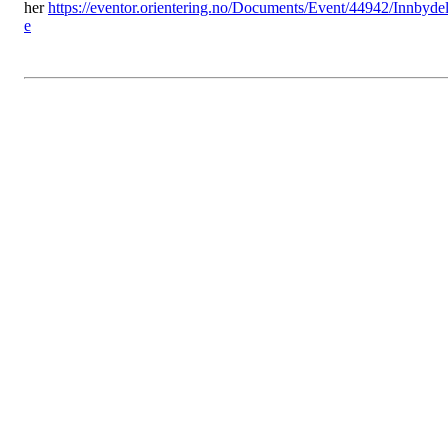
her
https://eventor.orientering.no/Documents/Event/44942/Innbyde
e
Årsmøte
Postet av
Ok Skøynar
den
19. jan 2025
Årsberetning 2024.pdf
Valgkomiteens forslag:
Valg 2025 OK Skøynar.pdf
Innkomne saker.docx
Handlingsplan 2025 OK Skøynar.pdf