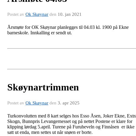
Postet av
Ok Skøynar
den
10. jan 2021
Årsmøte for OK Skøynar planlegges til 04.03 kl. 1900 på Ekne
barneskole. Innkalling er sendt ut.
Skøynartrimmen
Postet av
Ok Skøynar
den
3. apr 2025
Turkonvolutten med 8 kart selges hos Esso Åsen, Joker Ekne, Extr
Skogn, Bunnpris Levangernesset og på nettet Postene er klare for
klipping lørdag 5.april. Turene på Furuheveln og Finnåsen er ikke
satt ut enda, men settes ut når snøen er borte.