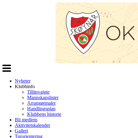
Veksle
navigasjon
Nyheter
Klubbinfo
Tillitsvalgte
Mannskapslister
Arrangørmaler
Handlingsplan
Klubbens historie
Bli medlem
Aktivitetskalender
Galleri
Turorientering