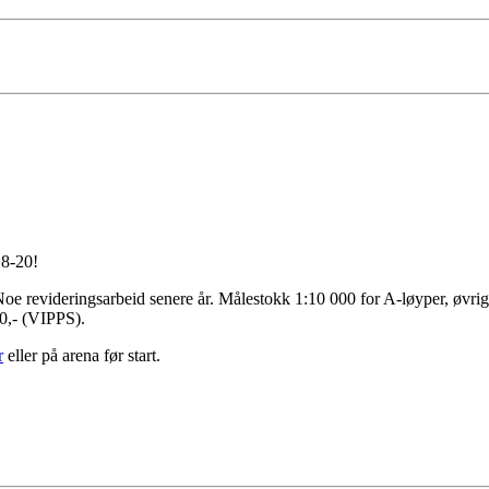
8-20!
 Noe revideringsarbeid senere år. Målestokk 1:10 000 for A-løyper, øvri
50,- (VIPPS).
r
eller på arena før start.