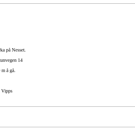
ka på Nesset.
rtunvegen 14
 m å gå.
d Vipps