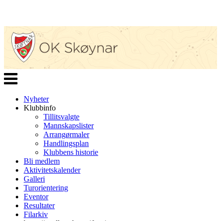
Veksle
navigasjon
Nyheter
Klubbinfo
Tillitsvalgte
Mannskapslister
Arrangørmaler
Handlingsplan
Klubbens historie
Bli medlem
Aktivitetskalender
Galleri
Turorientering
Eventor
Resultater
Filarkiv