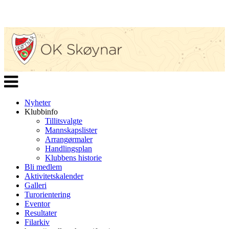
Veksle
navigasjon
Nyheter
Klubbinfo
Tillitsvalgte
Mannskapslister
Arrangørmaler
Handlingsplan
Klubbens historie
Bli medlem
Aktivitetskalender
Galleri
Turorientering
Eventor
Resultater
Filarkiv