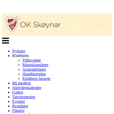
Veksle
navigasjon
Nyheter
Klubbinfo
Tillitsvalgte
Mannskapslister
Arrangørmaler
Handlingsplan
Klubbens historie
Bli medlem
Aktivitetskalender
Galleri
Turorientering
Eventor
Resultater
Filarkiv