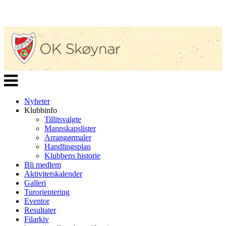
Veksle
navigasjon
Nyheter
Klubbinfo
Tillitsvalgte
Mannskapslister
Arrangørmaler
Handlingsplan
Klubbens historie
Bli medlem
Aktivitetskalender
Galleri
Turorientering
Eventor
Resultater
Filarkiv