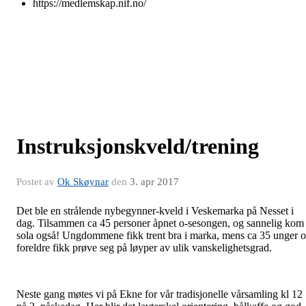
https://medlemskap.nif.no/
Instruksjonskveld/trening
Postet av
Ok Skøynar
den
3. apr 2017
Det ble en strålende nybegynner-kveld i Veskemarka på Nesset i
dag. Tilsammen ca 45 personer åpnet o-sesongen, og sannelig kom
sola også! Ungdommene fikk trent bra i marka, mens ca 35 unger 
foreldre fikk prøve seg på løyper av ulik vanskelighetsgrad.
Neste gang møtes vi på Ekne for vår tradisjonelle vårsamling kl 12