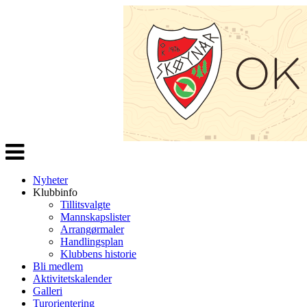
Veksle
navigasjon
Nyheter
Klubbinfo
Tillitsvalgte
Mannskapslister
Arrangørmaler
Handlingsplan
Klubbens historie
Bli medlem
Aktivitetskalender
Galleri
Turorientering