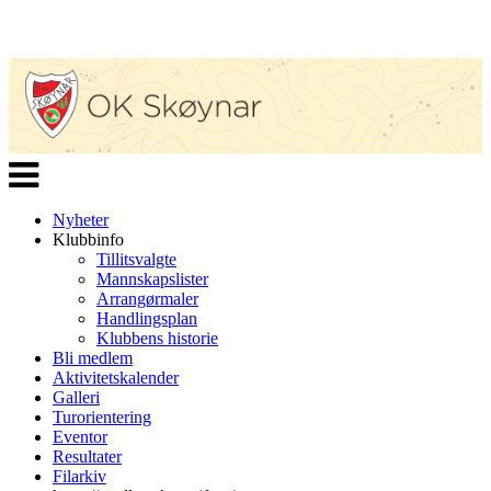
Veksle
navigasjon
Nyheter
Klubbinfo
Tillitsvalgte
Mannskapslister
Arrangørmaler
Handlingsplan
Klubbens historie
Bli medlem
Aktivitetskalender
Galleri
Turorientering
Eventor
Resultater
Filarkiv