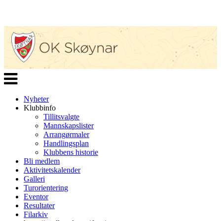
Veksle
navigasjon
Nyheter
Klubbinfo
Tillitsvalgte
Mannskapslister
Arrangørmaler
Handlingsplan
Klubbens historie
Bli medlem
Aktivitetskalender
Galleri
Turorientering
Eventor
Resultater
Filarkiv