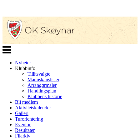
Veksle
navigasjon
Nyheter
Klubbinfo
Tillitsvalgte
Mannskapslister
Arrangørmaler
Handlingsplan
Klubbens historie
Bli medlem
Aktivitetskalender
Galleri
Turorientering
Eventor
Resultater
Filarkiv