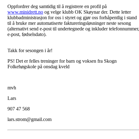
Oppfordrer deg samtidig til å registrere en profil på
www.minidrett.no
og velge klubb OK Skøynar der. Dette letter
klubbadministrasjon for oss i styret og gjør oss forhåpentlig i stand
til å bruke mer automatiserte faktureringsløsninger neste sesong
(alternativt send e-post til undertegnede og inkluder telefonnummer
e-post, fødselsdato).
Takk for sesongen i år!
PS! Det er felles treninger for barn og voksen fra Skogn
Folkehøgskole på onsdag kveld
mvh
Lars
907 47 568
lars.strom@gmail.com