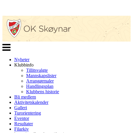
Veksle
navigasjon
Nyheter
Klubbinfo
Tillitsvalgte
Mannskapslister
Arrangørmaler
Handlingsplan
Klubbens historie
Bli medlem
Aktivitetskalender
Galleri
Turorientering
Eventor
Resultater
Filarkiv