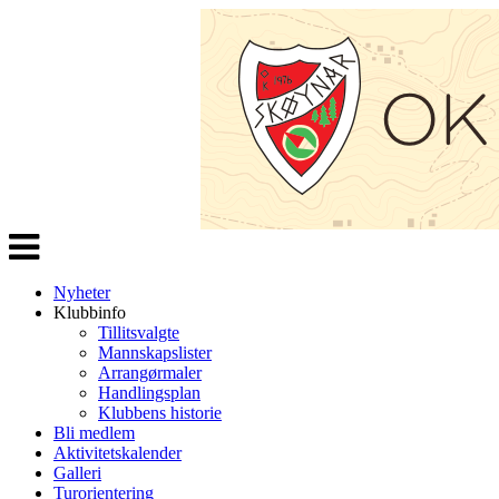
Veksle
navigasjon
Nyheter
Klubbinfo
Tillitsvalgte
Mannskapslister
Arrangørmaler
Handlingsplan
Klubbens historie
Bli medlem
Aktivitetskalender
Galleri
Turorientering