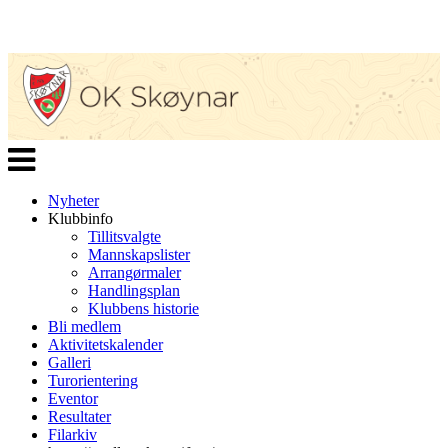
Veksle
navigasjon
Nyheter
Klubbinfo
Tillitsvalgte
Mannskapslister
Arrangørmaler
Handlingsplan
Klubbens historie
Bli medlem
Aktivitetskalender
Galleri
Turorientering
Eventor
Resultater
Filarkiv