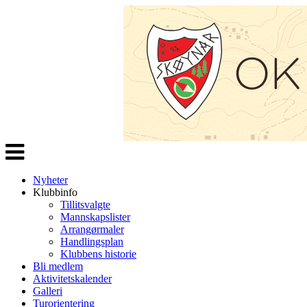
Veksle
navigasjon
Nyheter
Klubbinfo
Tillitsvalgte
Mannskapslister
Arrangørmaler
Handlingsplan
Klubbens historie
Bli medlem
Aktivitetskalender
Galleri
Turorientering