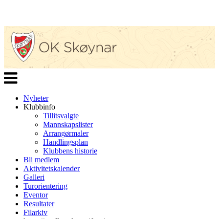
Veksle
navigasjon
Nyheter
Klubbinfo
Tillitsvalgte
Mannskapslister
Arrangørmaler
Handlingsplan
Klubbens historie
Bli medlem
Aktivitetskalender
Galleri
Turorientering
Eventor
Resultater
Filarkiv