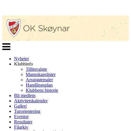
Veksle
navigasjon
Nyheter
Klubbinfo
Tillitsvalgte
Mannskapslister
Arrangørmaler
Handlingsplan
Klubbens historie
Bli medlem
Aktivitetskalender
Galleri
Turorientering
Eventor
Resultater
Filarkiv