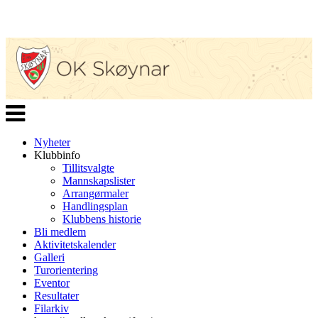
Veksle
navigasjon
Nyheter
Klubbinfo
Tillitsvalgte
Mannskapslister
Arrangørmaler
Handlingsplan
Klubbens historie
Bli medlem
Aktivitetskalender
Galleri
Turorientering
Eventor
Resultater
Filarkiv