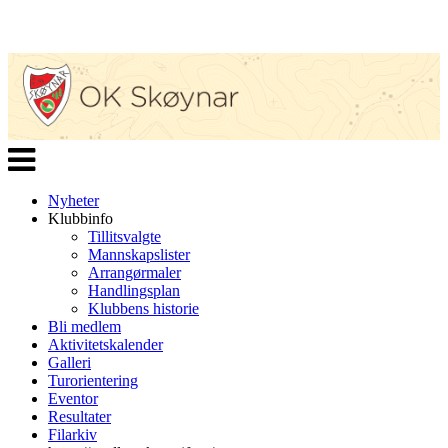
Veksle
navigasjon
Nyheter
Klubbinfo
Tillitsvalgte
Mannskapslister
Arrangørmaler
Handlingsplan
Klubbens historie
Bli medlem
Aktivitetskalender
Galleri
Turorientering
Eventor
Resultater
Filarkiv