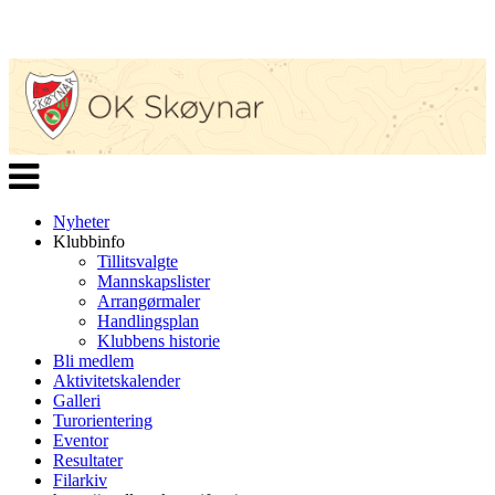
Veksle
navigasjon
Nyheter
Klubbinfo
Tillitsvalgte
Mannskapslister
Arrangørmaler
Handlingsplan
Klubbens historie
Bli medlem
Aktivitetskalender
Galleri
Turorientering
Eventor
Resultater
Filarkiv