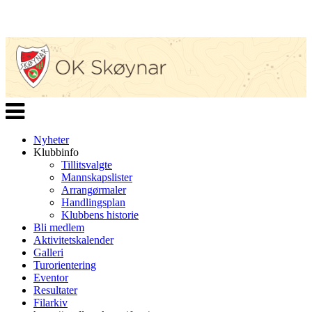
Veksle
navigasjon
Nyheter
Klubbinfo
Tillitsvalgte
Mannskapslister
Arrangørmaler
Handlingsplan
Klubbens historie
Bli medlem
Aktivitetskalender
Galleri
Turorientering
Eventor
Resultater
Filarkiv