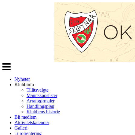
Veksle
navigasjon
Nyheter
Klubbinfo
Tillitsvalgte
Mannskapslister
Arrangørmaler
Handlingsplan
Klubbens historie
Bli medlem
Aktivitetskalender
Galleri
Turorientering