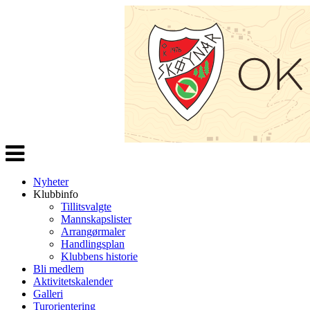
Veksle
navigasjon
Nyheter
Klubbinfo
Tillitsvalgte
Mannskapslister
Arrangørmaler
Handlingsplan
Klubbens historie
Bli medlem
Aktivitetskalender
Galleri
Turorientering