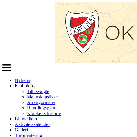
Veksle
navigasjon
Nyheter
Klubbinfo
Tillitsvalgte
Mannskapslister
Arrangørmaler
Handlingsplan
Klubbens historie
Bli medlem
Aktivitetskalender
Galleri
Turorientering