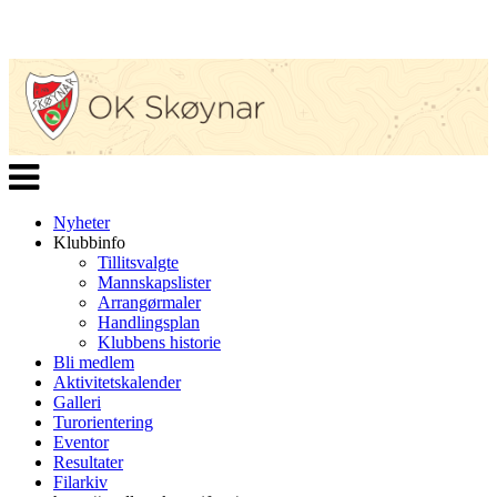
Veksle
navigasjon
Nyheter
Klubbinfo
Tillitsvalgte
Mannskapslister
Arrangørmaler
Handlingsplan
Klubbens historie
Bli medlem
Aktivitetskalender
Galleri
Turorientering
Eventor
Resultater
Filarkiv