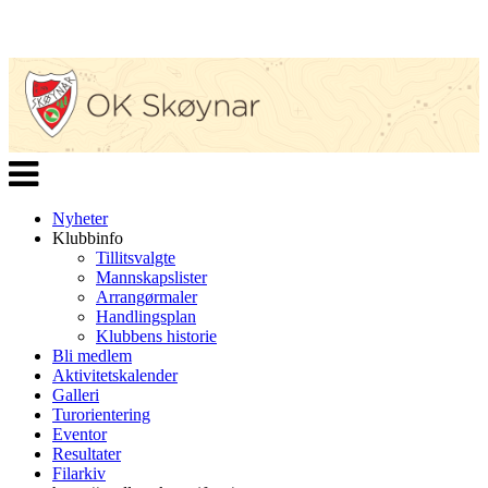
Veksle
navigasjon
Nyheter
Klubbinfo
Tillitsvalgte
Mannskapslister
Arrangørmaler
Handlingsplan
Klubbens historie
Bli medlem
Aktivitetskalender
Galleri
Turorientering
Eventor
Resultater
Filarkiv