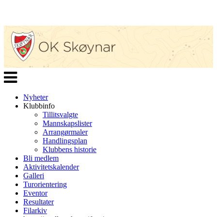
Veksle
navigasjon
Nyheter
Klubbinfo
Tillitsvalgte
Mannskapslister
Arrangørmaler
Handlingsplan
Klubbens historie
Bli medlem
Aktivitetskalender
Galleri
Turorientering
Eventor
Resultater
Filarkiv