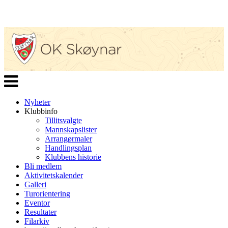
Veksle
navigasjon
Nyheter
Klubbinfo
Tillitsvalgte
Mannskapslister
Arrangørmaler
Handlingsplan
Klubbens historie
Bli medlem
Aktivitetskalender
Galleri
Turorientering
Eventor
Resultater
Filarkiv