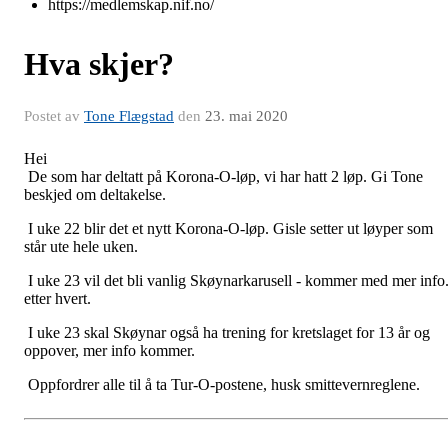
https://medlemskap.nif.no/
Hva skjer?
Postet av
Tone Flægstad
den
23. mai 2020
Hei
De som har deltatt på Korona-O-løp, vi har hatt 2 løp. Gi Tone
beskjed om deltakelse.
I uke 22 blir det et nytt Korona-O-løp. Gisle setter ut løyper som
står ute hele uken.
I uke 23 vil det bli vanlig Skøynarkarusell - kommer med mer info
etter hvert.
I uke 23 skal Skøynar også ha trening for kretslaget for 13 år og
oppover, mer info kommer.
Oppfordrer alle til å ta Tur-O-postene, husk smittevernreglene.