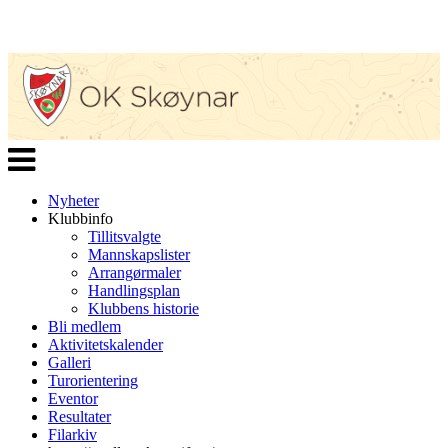
Veksle
navigasjon
Nyheter
Klubbinfo
Tillitsvalgte
Mannskapslister
Arrangørmaler
Handlingsplan
Klubbens historie
Bli medlem
Aktivitetskalender
Galleri
Turorientering
Eventor
Resultater
Filarkiv