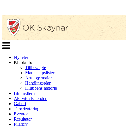
Veksle
navigasjon
Nyheter
Klubbinfo
Tillitsvalgte
Mannskapslister
Arrangørmaler
Handlingsplan
Klubbens historie
Bli medlem
Aktivitetskalender
Galleri
Turorientering
Eventor
Resultater
Filarkiv