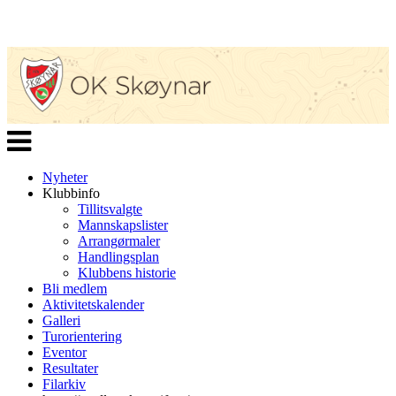
Veksle
navigasjon
Nyheter
Klubbinfo
Tillitsvalgte
Mannskapslister
Arrangørmaler
Handlingsplan
Klubbens historie
Bli medlem
Aktivitetskalender
Galleri
Turorientering
Eventor
Resultater
Filarkiv