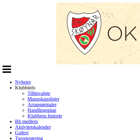
Veksle
navigasjon
Nyheter
Klubbinfo
Tillitsvalgte
Mannskapslister
Arrangørmaler
Handlingsplan
Klubbens historie
Bli medlem
Aktivitetskalender
Galleri
Turorientering