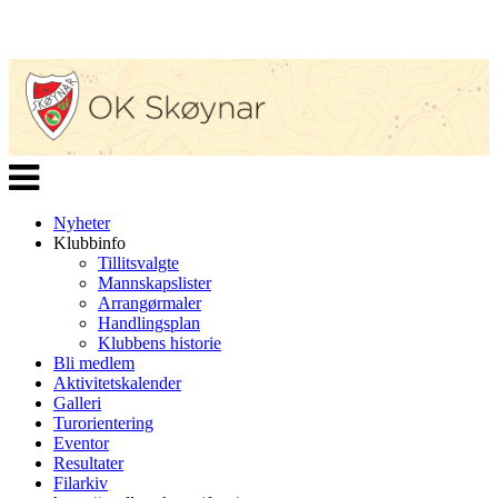
Veksle
navigasjon
Nyheter
Klubbinfo
Tillitsvalgte
Mannskapslister
Arrangørmaler
Handlingsplan
Klubbens historie
Bli medlem
Aktivitetskalender
Galleri
Turorientering
Eventor
Resultater
Filarkiv