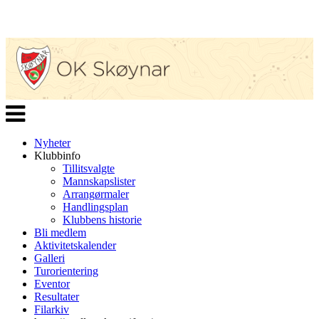
Veksle
navigasjon
Nyheter
Klubbinfo
Tillitsvalgte
Mannskapslister
Arrangørmaler
Handlingsplan
Klubbens historie
Bli medlem
Aktivitetskalender
Galleri
Turorientering
Eventor
Resultater
Filarkiv