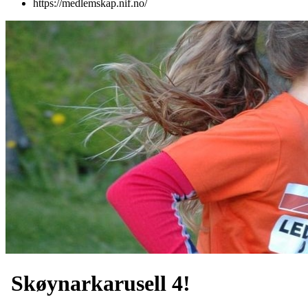
https://medlemskap.nif.no/
Skøynarkarusell 4!