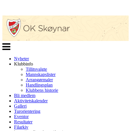
Veksle
navigasjon
Nyheter
Klubbinfo
Tillitsvalgte
Mannskapslister
Arrangørmaler
Handlingsplan
Klubbens historie
Bli medlem
Aktivitetskalender
Galleri
Turorientering
Eventor
Resultater
Filarkiv