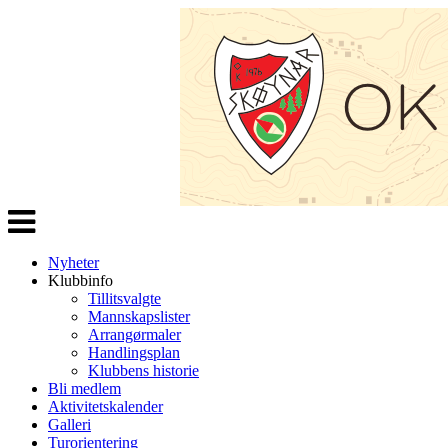
Veksle
navigasjon
Nyheter
Klubbinfo
Tillitsvalgte
Mannskapslister
Arrangørmaler
Handlingsplan
Klubbens historie
Bli medlem
Aktivitetskalender
Galleri
Turorientering