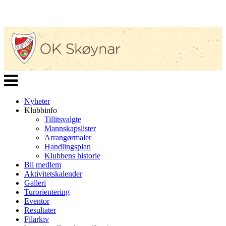
Veksle
navigasjon
Nyheter
Klubbinfo
Tillitsvalgte
Mannskapslister
Arrangørmaler
Handlingsplan
Klubbens historie
Bli medlem
Aktivitetskalender
Galleri
Turorientering
Eventor
Resultater
Filarkiv