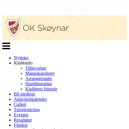
Veksle
navigasjon
Nyheter
Klubbinfo
Tillitsvalgte
Mannskapslister
Arrangørmaler
Handlingsplan
Klubbens historie
Bli medlem
Aktivitetskalender
Galleri
Turorientering
Eventor
Resultater
Filarkiv