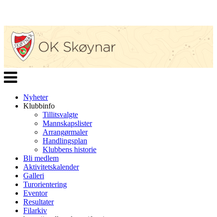
Veksle
navigasjon
Nyheter
Klubbinfo
Tillitsvalgte
Mannskapslister
Arrangørmaler
Handlingsplan
Klubbens historie
Bli medlem
Aktivitetskalender
Galleri
Turorientering
Eventor
Resultater
Filarkiv