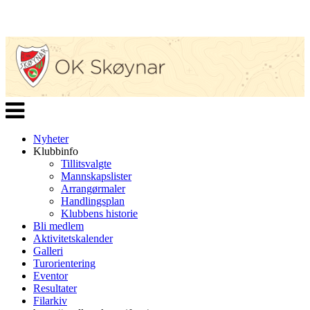
Veksle
navigasjon
Nyheter
Klubbinfo
Tillitsvalgte
Mannskapslister
Arrangørmaler
Handlingsplan
Klubbens historie
Bli medlem
Aktivitetskalender
Galleri
Turorientering
Eventor
Resultater
Filarkiv