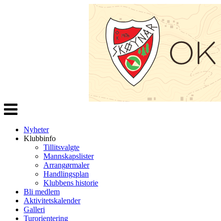
Veksle
navigasjon
Nyheter
Klubbinfo
Tillitsvalgte
Mannskapslister
Arrangørmaler
Handlingsplan
Klubbens historie
Bli medlem
Aktivitetskalender
Galleri
Turorientering