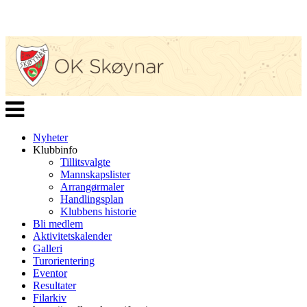
Veksle
navigasjon
Nyheter
Klubbinfo
Tillitsvalgte
Mannskapslister
Arrangørmaler
Handlingsplan
Klubbens historie
Bli medlem
Aktivitetskalender
Galleri
Turorientering
Eventor
Resultater
Filarkiv