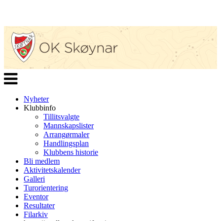
Veksle
navigasjon
Nyheter
Klubbinfo
Tillitsvalgte
Mannskapslister
Arrangørmaler
Handlingsplan
Klubbens historie
Bli medlem
Aktivitetskalender
Galleri
Turorientering
Eventor
Resultater
Filarkiv