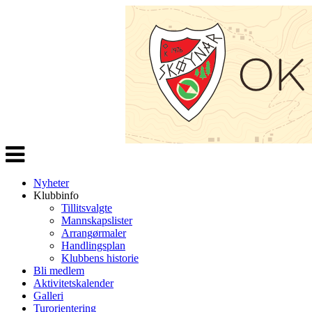
Veksle
navigasjon
Nyheter
Klubbinfo
Tillitsvalgte
Mannskapslister
Arrangørmaler
Handlingsplan
Klubbens historie
Bli medlem
Aktivitetskalender
Galleri
Turorientering