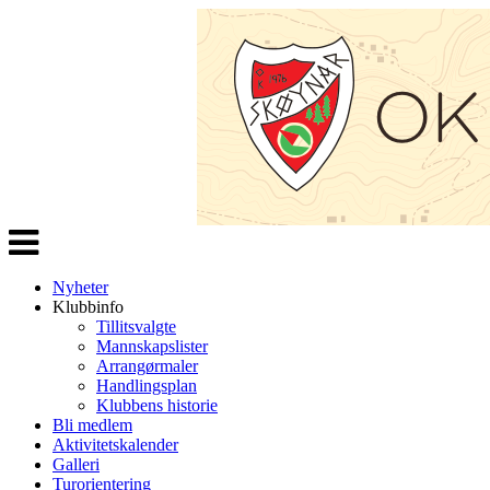
Veksle
navigasjon
Nyheter
Klubbinfo
Tillitsvalgte
Mannskapslister
Arrangørmaler
Handlingsplan
Klubbens historie
Bli medlem
Aktivitetskalender
Galleri
Turorientering